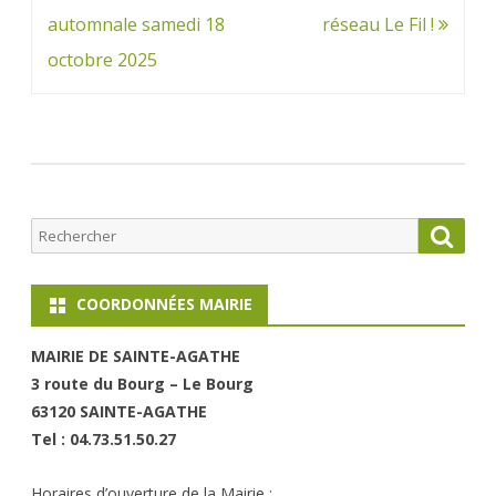
de
automnale samedi 18
réseau Le Fil !
l’article
octobre 2025
Rechercher
Searc
COORDONNÉES MAIRIE
MAIRI
E DE SAINTE-AGATHE
3 route du Bourg – Le Bourg
63120 SAINT
E-AGATHE
Tel : 04.73.51.50.27
Horaires d’ouverture de la Mairie :