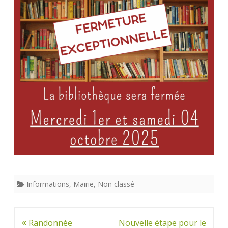
la
bibliothèque
les
1er
et
04
octobre
2025
Informations
,
Mairie
,
Non classé
Navigation
Randonnée
Nouvelle étape pour le