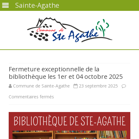
Sainte-Agathe
Skip
to
content
Fermeture exceptionnelle de la
bibliothèque les 1er et 04 octobre 2025
Commune de Sainte-Agathe
23 septembre 2025
sur
Commentaires fermés
Fermeture
exceptionnelle
de