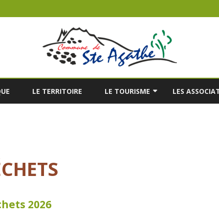
Skip
to
QUE
LE TERRITOIRE
LE TOURISME
LES ASSOCIA
content
’ÉTAT CIVIL
LE RESTAURANT
A LISTE ÉLECTORALE
LES HÉBERGEMENTS
TOURISTIQUES
’URBANISME
ÉCHETS
LES RANDONNÉES
chets 2026