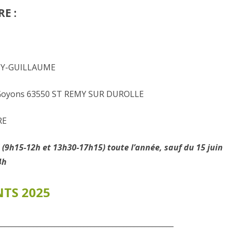
E :
PUY-GUILLAUME
 Goyons 63550 ST REMY SUR DUROLLE
RE
 (9h15-12h et 13h30-17h15) toute l’année, sauf du 15 juin
4h
TS 2025
_________________________________________________