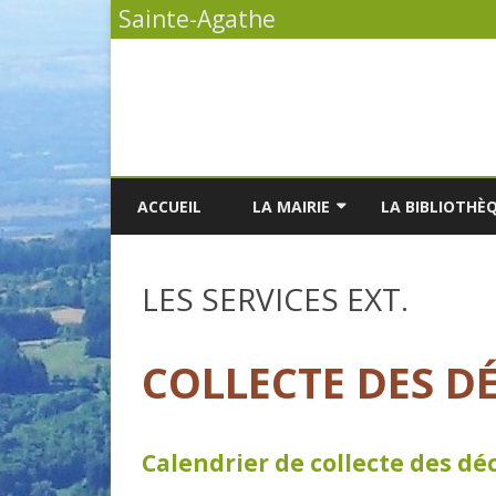
Sainte-Agathe
ACCUEIL
LA MAIRIE
LA BIBLIOTHÈ
VOS DÉMARCHES
L
LES SERVICES EXT.
LA LISTE DES DÉLIBÉRATIONS
L
LES PROCÈS-VERBAUX DU
L
COLLECTE DES D
CONSEIL MUNICIPAL
LES ÉLUS
Calendrier de collecte des dé
LE BULLETIN MUNICIPAL