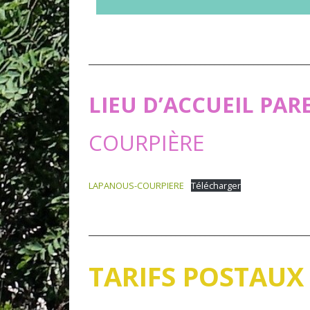
_____________________________________________
LIEU D’ACCUEIL PAR
COURPIÈRE
LAPANOUS-COURPIERE
Télécharger
_____________________________________________
TARIFS POSTAUX