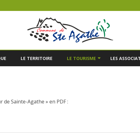
Skip
to
QUE
LE TERRITOIRE
LE TOURISME
LES ASSOCIA
content
’ÉTAT CIVIL
LE RESTAURANT
A LISTE ÉLECTORALE
LES HÉBERGEMENTS
TOURISTIQUES
’URBANISME
r de Sainte-Agathe » en PDF :
LES RANDONNÉES