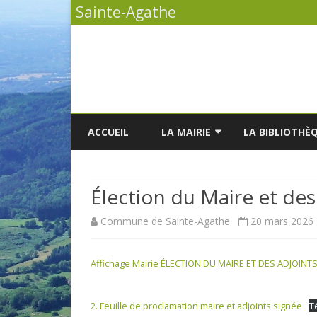
Sainte-Agathe
ACCUEIL
LA MAIRIE
LA BIBLIOTHÈ
VOS DÉMARCHES
L
Élection du Maire et des
LA LISTE DES DÉLIBÉRATIONS
L
Commune de Sainte-Agathe
20 mars 2026
LES PROCÈS-VERBAUX DU
L
CONSEIL MUNICIPAL
Affichage Mairie ÉLECTION DU MAIRE ET DES ADJOINT
LES ÉLUS
LE BULLETIN MUNICIPAL
2. Feuille de proclamation maire et adjoints signée
T