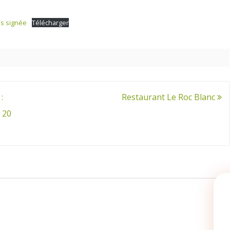
et
des
es signée
Télécharger
Adjoints
–
Résultats
:
Restaurant Le Roc Blanc
 20