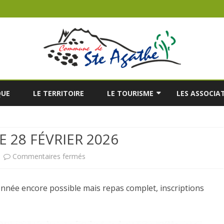
Skip
to
QUE
LE TERRITOIRE
LE TOURISME
LES ASSOCIA
content
’ÉTAT CIVIL
LE RESTAURANT
28 FÉVRIER 2026
A LISTE ÉLECTORALE
LES HÉBERGEMENTS
TOURISTIQUES
sur
Commentaires fermés
’URBANISME
LES RANDONNÉES
RANDONNÉE
onnée encore possible mais repas complet, inscriptions
FOUGAT
LE