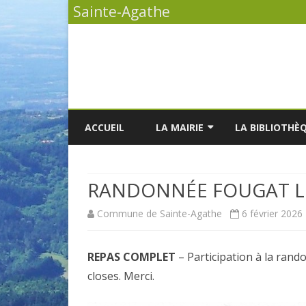
Sainte-Agathe
ACCUEIL
LA MAIRIE
LA BIBLIOTHÈ
VOS DÉMARCHES
L
RANDONNÉE FOUGAT LE 
LA LISTE DES DÉLIBÉRATIONS
L
Commune de Sainte-Agathe
6 février 2026
LES PROCÈS-VERBAUX DU
L
CONSEIL MUNICIPAL
REPAS COMPLET
– Participation à la rand
LES ÉLUS
closes. Merci.
LE BULLETIN MUNICIPAL