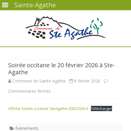
Sainte-Agathe
Skip
to
content
Soirée occitane le 20 février 2026 à Ste-
Agathe
Commune de Sainte-Agathe
6 février 2026
sur
Commentaires fermés
Soirée
Affiche Soirée occitane SteAgathe 20022026-6
Télécharger
occitane
le
Évènements