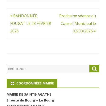
20
février
Navigation
RANDONNÉE
Prochaine séance du
2026
de
FOUGAT LE 28 FÉVRIER
Conseil Municipal le
à
l’article
2026
02/03/2026
Ste-
Agathe
Rechercher
Searc
COORDONNÉES MAIRIE
MAIRI
E DE SAINTE-AGATHE
3 route du Bourg – Le Bourg